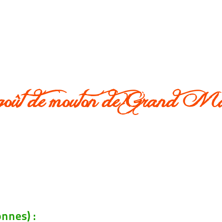
ût de mouton de Grand 
nnes) :