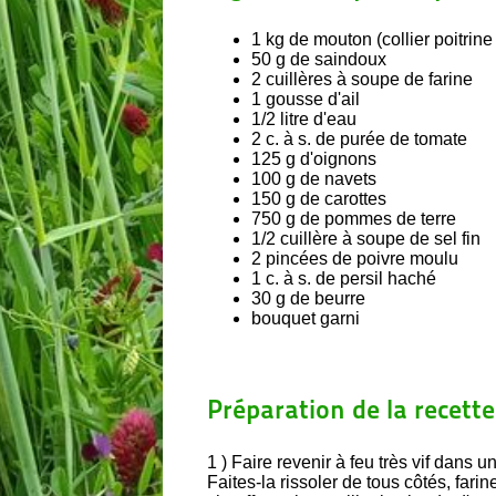
1 kg de mouton (collier poitrin
50 g de saindoux
2 cuillères à soupe de farine
1 gousse d'ail
1/2 litre d'eau
2 c. à s. de purée de tomate
125 g d'oignons
100 g de navets
150 g de carottes
750 g de pommes de terre
1/2 cuillère à soupe de sel fin
2 pincées de poivre moulu
1 c. à s. de persil haché
30 g de beurre
bouquet garni
Préparation de la recette 
1 ) Faire revenir à feu très vif dans
Faites-la rissoler de tous côtés, fari