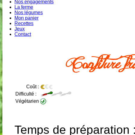
Nos engagements
La ferme
Nos légumes
Mon panier
Recettes
Jeux
Contact
Confiture fr
Coût :
Difficulté :
Végétarien
Temps de préparation 